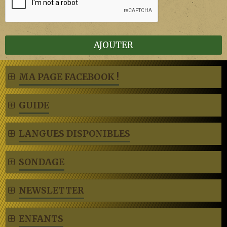
AJOUTER
MA PAGE FACEBOOK !
GUIDE
LANGUES DISPONIBLES
SONDAGE
NEWSLETTER
ENFANTS