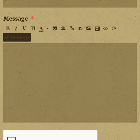
Message
APERÇU