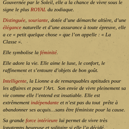
Gouvernée par le Soleil, elle a la chance de vivre sous le
signe le plus
ROYAL
du zodiaque.
Distinguée
,
souriante
, dotée d’une
démarche altière
, d’une
élégance
naturelle
et d’une
assurance
à toute épreuve, elle
a ce « petit quelque chose » que l’on appelle : « La
Classe
».
Elle symbolise la
féminité
.
Elle adore la vie. Elle aime le luxe, le confort, le
raffinement et s’entoure d’objets de bon goût.
Intelligente
, la Lionne a de remarquables aptitudes pour
les affaires et pour l’Art.
Son envie de vivre pleinement sa
vie comme elle l’entend est insatiable. Elle est
extrêmement
indépendante
et n’est pas du tout prête à
abandonner ses acquis…sans être féministe pour la cause.
Sa grande
force intérieure
lui permet de vivre très
longtemps heureuse et solitaire si elle l’a décidé.