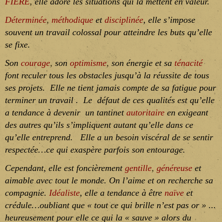
FIERE
,
elle adore les situations qui la mettent en valeur.
Déterminée
,
méthodique
et
disciplinée
, elle s’impose
souvent un travail colossal pour atteindre les buts qu’elle
se fixe.
Son
courage
,
son
optimisme
,
son énergie et sa
ténacité
font reculer tous les
obstacles jusqu’à la réussite de tous
ses projets. Elle ne tient jamais compte de sa fatigue pour
terminer un travail . Le défaut de ces qualités est qu’elle
a tendance à devenir un tantinet
autoritaire
en exigeant
des autres qu’ils s’impliquent autant qu’elle dans ce
qu’elle entreprend. Elle a un besoin viscéral de se sentir
respectée…ce qui exaspère parfois son entourage.
Cependant,
e
lle est foncièrement
gentille
,
généreuse
et
aimable avec tout le monde. On l’aime et on recherche sa
compagnie.
Idéaliste
, elle a tendance à être
naïve
et
crédule
…oubliant que « tout ce qui brille n’est pas or » ...
heureusement pour elle ce qui la « sauve » alors du