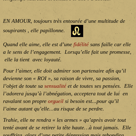
EN AMOUR, toujours très entourée d’une multitude de
soupirants , elle papillonne.
Quand elle aime, elle est d’une
fidélité
sans faille car elle
a
le sens de l’engagement. Lorsqu’elle fait une promesse,
elle la tient avec loyauté.
Pour l’aimer, elle doit admirer son partenaire afin qu’il
devienne son « ROI », sa raison de vivre, sa passion,
l’objet de toute sa
sensualité
et de toutes ses pensées. Elle
l’adorera jusqu’à l’abnégation, acceptera tout de lui en
ravalant son propre
orguei
l
si besoin est...pour qu’il
l’aime autant qu’elle...au risque de se perdre.
Trahie, elle ne rendra « les armes » qu’après avoir tout
tenté avant de se retirer la tête haute…à tout jamais. Elle
souffrira alors d’une petite dépression mais rebondira