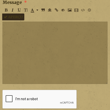
Message
APERÇU