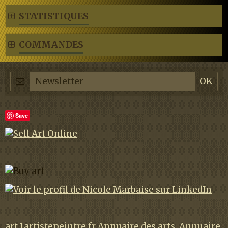
STATISTIQUES
COMMANDES
Save
art
1artistepeintre.fr
Annuaire des arts
Annuaire