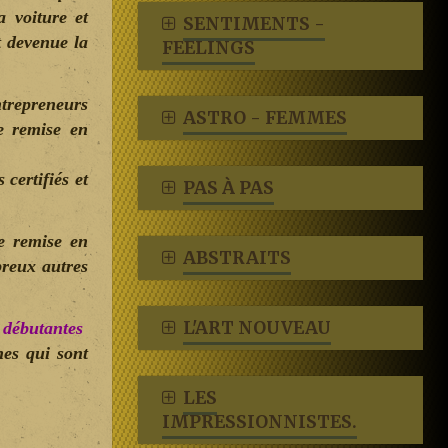
a voiture et
SENTIMENTS -
t devenue la
FEELINGS
ntrepreneurs
ASTRO - FEMMES
e remise en
certifiés et
PAS À PAS
e remise en
ABSTRAITS
breux autres
L'ART NOUVEAU
s
débutantes
nes qui sont
LES
IMPRESSIONNISTES.