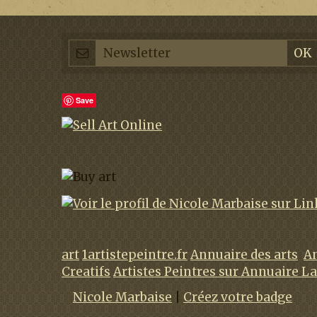
Save
art
1artistepeintre.fr
Annuaire des arts
An
Creatifs
Artistes Peintres sur Annuaire L
Nicole Marbaise
|
Créez votre badge