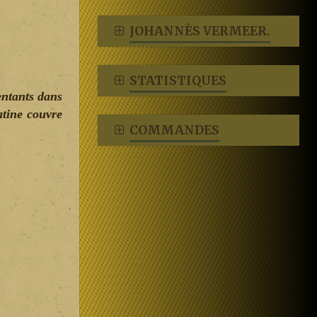
JOHANNÈS VERMEER.
STATISTIQUES
entants dans
atine couvr
e
COMMANDES