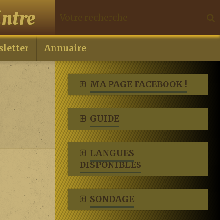
ntre
letter
Annuaire
MA PAGE FACEBOOK !
GUIDE
LANGUES
DISPONIBLES
SONDAGE