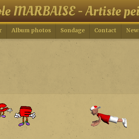
ole MARBAISE - Artiste pei
r
Album photos
Sondage
Contact
News