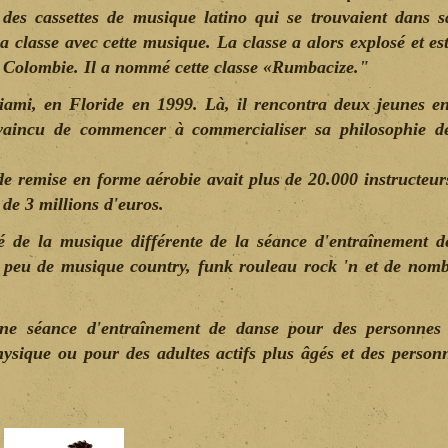
rs des cassettes de musique latino qui se trouvaient dans s
classe avec cette musique. La classe a alors explosé et es
n Colombie. Il a nommé cette classe «Rumbacize."
iami, en Floride en 1999. Là, il rencontra deux jeunes e
nvaincu de commencer à commercialiser sa philosophie d
de remise en forme aérobie avait plus de 20.000 instructeurs 
de 3 millions d'euros.
 de la musique différente de la séance d'entraînement d
n peu de musique country, funk rouleau rock 'n et de nom
ne séance d'entraînement de danse pour des personne
hysique ou pour des adultes actifs plus âgés et des person