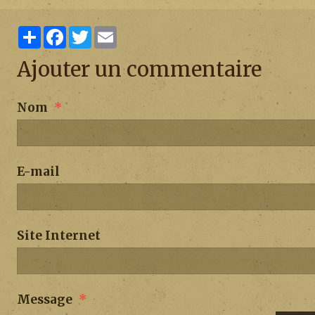
Partager
Facebook
Twitter
Email
Ajouter un commentaire
Nom
E-mail
Site Internet
Message